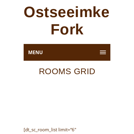
Ostseeimkerei
Fork
MENU
ROOMS GRID
[dt_sc_room_list limit=“6″