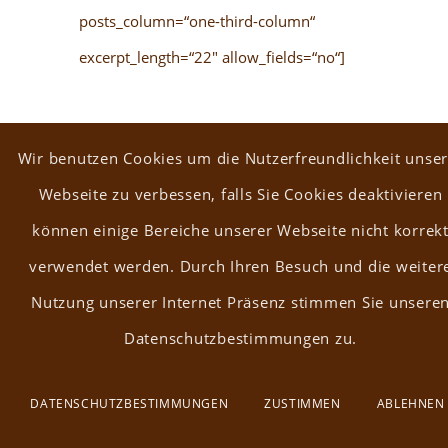
posts_column=“one-third-column“
excerpt_length=“22″ allow_fields=“no“]
Wir benutzen Cookies um die Nutzerfreundlichkeit unser
Datenschutzbestimmungen |
Impressum
Webseite zu verbessen, falls Sie Cookies deaktivieren
können einige Bereiche unserer Webseite nicht korrek
Copyright © 2021 Design by
IT-Inbox
. All rights
verwendet werden. Durch Ihren Besuch und die weiter
reserved
Nutzung unserer Internet Präsenz stimmen Sie unsere
Datenschutzbestimmungen zu.
DATENSCHUTZBESTIMMUNGEN
ZUSTIMMEN
ABLEHNEN