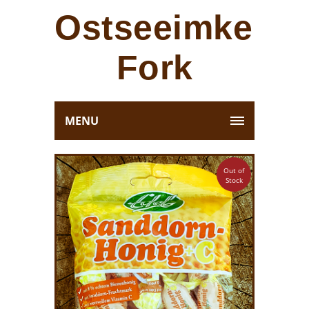
Ostseeimkerei
Fork
MENU
Out of
Stock