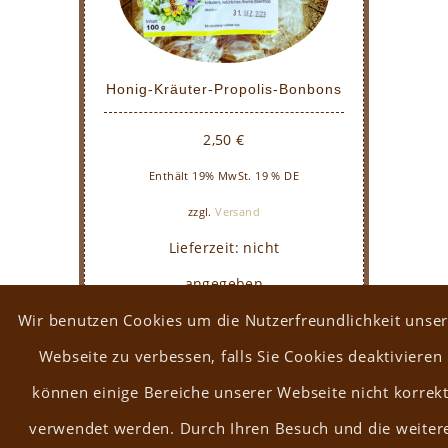
Honig-Kräuter-Propolis-Bonbons
2,50
€
Enthält 19% MwSt. 19 % DE
zzgl.
Versand
Lieferzeit: nicht
angegeben
Wir benutzen Cookies um die Nutzerfreundlichkeit unser
Webseite zu verbessen, falls Sie Cookies deaktivieren
können einige Bereiche unserer Webseite nicht korrek
verwendet werden. Durch Ihren Besuch und die weiter