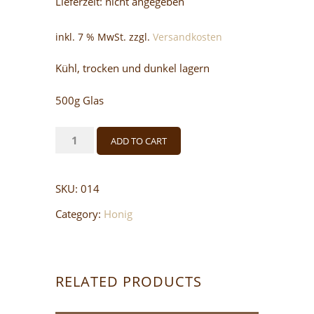
Lieferzeit: nicht angegeben
inkl. 7 % MwSt.
zzgl.
Versandkosten
Kühl, trocken und dunkel lagern
500g Glas
Honig
ADD TO CART
Sommertracht
SKU:
014
groß
Category:
Honig
quantity
RELATED PRODUCTS