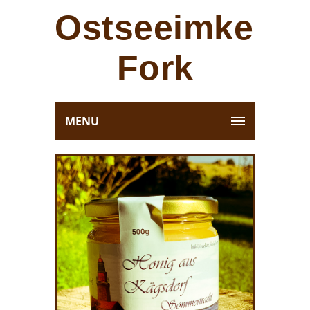
Ostseeimkerei
Fork
MENU