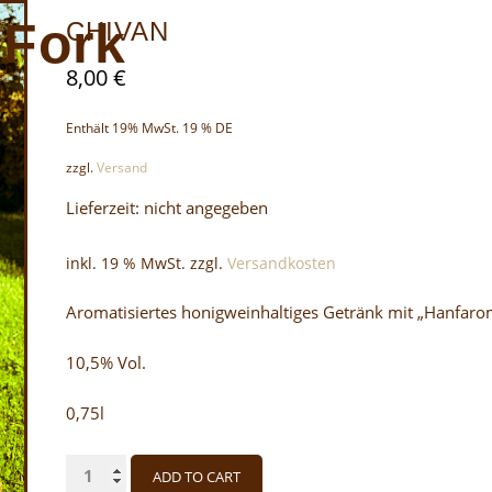
 Fork
CHIVAN
8,00
€
Enthält 19% MwSt. 19 % DE
zzgl.
Versand
Lieferzeit: nicht angegeben
inkl. 19 % MwSt.
zzgl.
Versandkosten
Aromatisiertes honigweinhaltiges Getränk mit „Hanfaro
10,5% Vol.
0,75l
Chivan
ADD TO CART