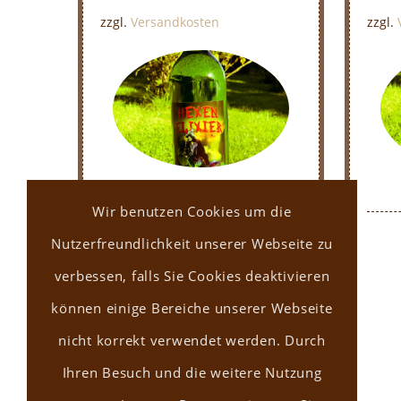
zzgl.
Versandkosten
zzgl.
Hexen Elixier
Wir benutzen Cookies um die
8,00
€
Nutzerfreundlichkeit unserer Webseite zu
Enthält 19% MwSt. 19 % DE
verbessen, falls Sie Cookies deaktivieren
zzgl.
Versand
können einige Bereiche unserer Webseite
Lieferzeit: nicht
nicht korrekt verwendet werden. Durch
angegeben
Ihren Besuch und die weitere Nutzung